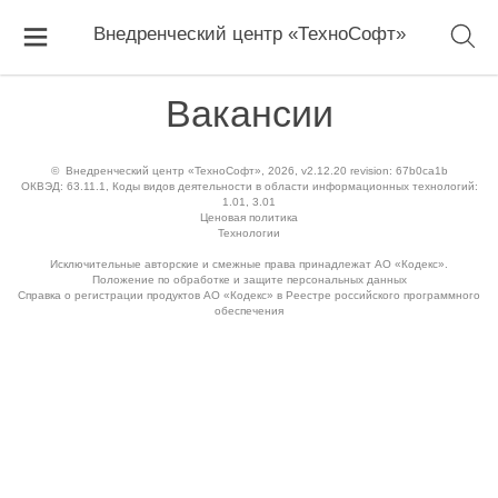
Внедренческий центр «ТехноСофт»
Вакансии
©
Внедренческий центр «ТехноСофт»
, 2026, v2.12.20 revision: 67b0ca1b
ОКВЭД: 63.11.1, Коды видов деятельности в области информационных технологий:
1.01, 3.01
Ценовая политика
Технологии
Исключительные авторские и смежные права принадлежат АО «Кодекс».
Положение по обработке и защите персональных данных
Справка о регистрации продуктов АО «Кодекс» в Реестре российского программного
обеспечения