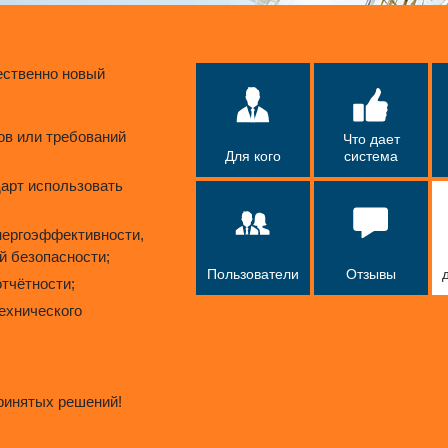
ественно новый
ов или требований
Что дает
Для кого
система
дарт использовать
нергоэффективности,
й безопасности;
Пользователи
Отзывы
тчётности;
технического
ринятых решений!