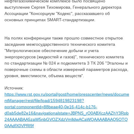
нефтегазохимическом комплексе было посвящено
выступление Сергея Тихомирова, Генерального директора
Ассоциации "Консорциум "Кодекс", рассказавшего об
основных принципах SMART-стандартизации.
На полях конференции также прошло совместное открытое
заседание межгосударственного технического комитета
"Метрологическое обеспечение добычи и учета
энергоресурсов (жидкостей и газов)", технического комитета
по стандартизации № 024 и подкомитета 3 ТК 206 "Эталоны и
поверочные схемы в области измерений параметров расхода,
уровня, вместимости, объема веществ".
Источник:
https://www.rst.gov.ru/portal/gost/home/presscenter/news/docume
ntManager/rest/file/load/1594819823198?
portal:componentId=88beae40-0e16-414c-b176-
d0ab5de82e16&navigationalstate=JBPNS_rO0ABXczAAZhY3Rpb
24AAAABAA5zaW5nbGVOZXdzVmlldwACaWQAAAABAAQ5OTQ
0AAdfX0VPRl9f