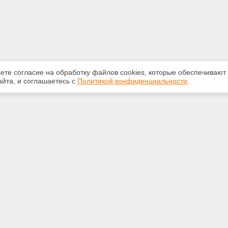
аете согласие на обработку файлов сооkiеs, которые обеспечивают
йта, и соглашаетесь с
Политикой конфиденциальности
.
ная информация
Сервисы
:
Специализированные онлайн-
издания
20 доб.165
Регулярная новостная рассылка
ail.ru
Служба поддержки пользователей
«Кодекс» и «Техэксперт»