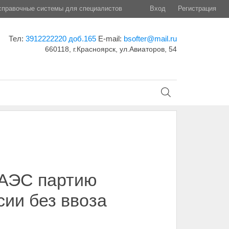
правочные системы для специалистов
Вход
Регистрация
Тел:
3912222220 доб.165
E-mail:
bsofter@mail.ru
660118, г.Красноярск, ул.Авиаторов, 54
ЕАЭС партию
ии без ввоза