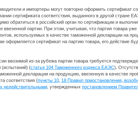
зводители и импортеры могут повторно оформить сертификат со
вании сертификата соответствия, выданного в другой стране Е
димо обратиться в российский орган по сертификации и выполни
 ввезенной партии. При этом, учитывая, что партия товара уж
нтов, используемых в качестве таможенной декларации на про
чае оформляется сертификат на партию товара, его действие бу
ии ввозимой из-за рубежа партии товара требуется подтвержден
(испытаний) (
статья 104 Таможенного кодекса ЕАЭС
). Отсутст
аможенной декларации на продукцию, ввезенную в качестве проб
а соответствия (
пункты 10
,
18 Правил приостановления, возоб
их недействительными
, утвержденных
постановлением Правитель