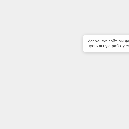
Используя сайт, вы д
правильную работу са
Полезная информация
Контакт
Контакты
Телефон
39122222
Наши партнеры
E-mail:
bsofter@m
Адрес: