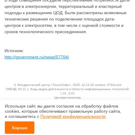
В ходе совещания обсудили перспективные потребности дата-
центров в электроэнергии, территориальный и кластерный
подходы к размещению ЦОД. Были рассмотрены возможные
технические решения по подключению площадок дата-
центров к электросетям, в том числе с оценкой стоимости и
сроков технологического присоединения.
Источник:
http://government.ru/news/57704/
©
Внедренческий центр «ТехноСофт»
, 2026, v2.12.20 revision: 67b0ca1b
ОКВЭД: 63.11.1, Коды видов деятельности в области информационных технологий:
1.01, 3.01
Ценовая политика
Технологии
Используя сайт, вы даете согласие на обработку файлов
Исключительные авторские и смежные права принадлежат АО «Кодекс».
сооkiеs, которые обеспечивают правильную работу сайта,
Положение по обработке и защите персональных данных
и соглашаетесь с
Политикой конфиденциальности
.
Справка о регистрации продуктов АО «Кодекс» в Реестре российского программного
обеспечения
Хорошо