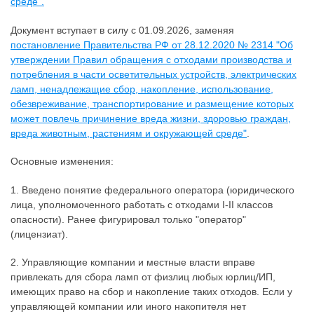
среде".
Документ вступает в силу с 01.09.2026, заменяя
постановление Правительства РФ от 28.12.2020 № 2314 "Об
утверждении Правил обращения с отходами производства и
потребления в части осветительных устройств, электрических
ламп, ненадлежащие сбор, накопление, использование,
обезвреживание, транспортирование и размещение которых
может повлечь причинение вреда жизни, здоровью граждан,
вреда животным, растениям и окружающей среде"
.
Основные изменения:
1. Введено понятие федерального оператора (юридического
лица, уполномоченного работать с отходами I-II классов
опасности). Ранее фигурировал только "оператор"
(лицензиат).
2. Управляющие компании и местные власти вправе
привлекать для сбора ламп от физлиц любых юрлиц/ИП,
имеющих право на сбор и накопление таких отходов. Если у
управляющей компании или иного накопителя нет