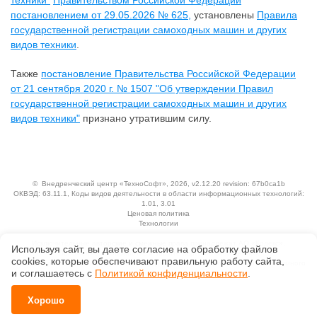
техники"
Правительством Российской Федерации
постановлением от 29.05.2026 № 625,
установлены
Правила
государственной регистрации самоходных машин и других
видов техники
.
Также
постановление Правительства Российской Федерации
от 21 сентября 2020 г. № 1507 "Об утверждении Правил
государственной регистрации самоходных машин и других
видов техники"
признано утратившим силу.
©
Внедренческий центр «ТехноСофт»
, 2026, v2.12.20 revision: 67b0ca1b
ОКВЭД: 63.11.1, Коды видов деятельности в области информационных технологий:
1.01, 3.01
Ценовая политика
Технологии
Исключительные авторские и смежные права принадлежат АО «Кодекс».
Используя сайт, вы даете согласие на обработку файлов
Положение по обработке и защите персональных данных
сооkiеs, которые обеспечивают правильную работу сайта,
Справка о регистрации продуктов АО «Кодекс» в Реестре российского программного
и соглашаетесь с
Политикой конфиденциальности
.
обеспечения
Хорошо