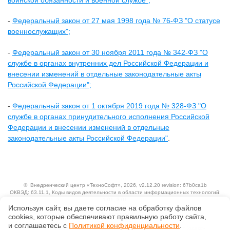
-
Федеральный закон от 27 мая 1998 года № 76-ФЗ "О статусе
военнослужащих";
-
Федеральный закон от 30 ноября 2011 года № 342-ФЗ "О
службе в органах внутренних дел Российской Федерации и
внесении изменений в отдельные законодательные акты
Российской Федерации";
-
Федеральный закон от 1 октября 2019 года № 328-ФЗ "О
службе в органах принудительного исполнения Российской
Федерации и внесении изменений в отдельные
законодательные акты Российской Федерации"
.
©
Внедренческий центр «ТехноСофт»
, 2026, v2.12.20 revision: 67b0ca1b
ОКВЭД: 63.11.1, Коды видов деятельности в области информационных технологий:
1.01, 3.01
Используя сайт, вы даете согласие на обработку файлов
Ценовая политика
Технологии
сооkiеs, которые обеспечивают правильную работу сайта,
и соглашаетесь с
Политикой конфиденциальности
.
Исключительные авторские и смежные права принадлежат АО «Кодекс».