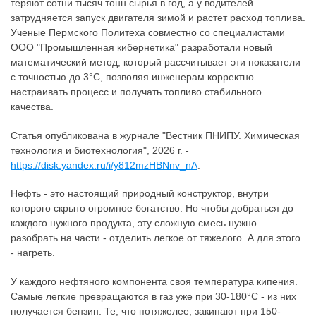
теряют сотни тысяч тонн сырья в год, а у водителей
затрудняется запуск двигателя зимой и растет расход топлива.
Ученые Пермского Политеха совместно со специалистами
ООО "Промышленная кибернетика" разработали новый
математический метод, который рассчитывает эти показатели
с точностью до 3°C, позволяя инженерам корректно
настраивать процесс и получать топливо стабильного
качества.
Статья опубликована в журнале "Вестник ПНИПУ. Химическая
технология и биотехнология", 2026 г. -
https://disk.yandex.ru/i/y812mzHBNnv_nA
.
Нефть - это настоящий природный конструктор, внутри
которого скрыто огромное богатство. Но чтобы добраться до
каждого нужного продукта, эту сложную смесь нужно
разобрать на части - отделить легкое от тяжелого. А для этого
- нагреть.
У каждого нефтяного компонента своя температура кипения.
Самые легкие превращаются в газ уже при 30-180°C - из них
получается бензин. Те, что потяжелее, закипают при 150-