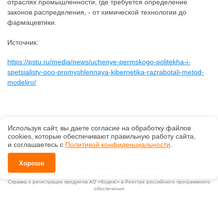
отраслях промышленности, где требуется определение
законов распределения, - от химической технологии до
фармацевтики.
Источник:
https://pstu.ru/media/news/uchenye-permskogo-politekha-i-
spetsialisty-ooo-promyshlennaya-kibernetika-razrabotali-metod-
modeliro/
Используя сайт, вы даете согласие на обработку файлов
©
Внедренческий центр «ТехноСофт»
, 2026, v2.12.20 revision: 67b0ca1b
ОКВЭД: 63.11.1, Коды видов деятельности в области информационных технологий:
сооkiеs, которые обеспечивают правильную работу сайта,
1.01, 3.01
и соглашаетесь с
Политикой конфиденциальности
.
Ценовая политика
Технологии
Хорошо
Исключительные авторские и смежные права принадлежат АО «Кодекс».
Положение по обработке и защите персональных данных
Справка о регистрации продуктов АО «Кодекс» в Реестре российского программного
обеспечения