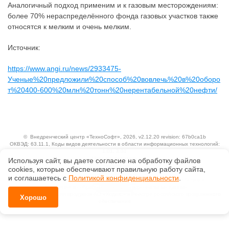
Аналогичный подход применим и к газовым месторождениям:
более 70% нераспределённого фонда газовых участков также
относятся к мелким и очень мелким.
Источник:
https://www.angi.ru/news/2933475-
Ученые%20предложили%20способ%20вовлечь%20в%20оборо
т%20400-600%20млн%20тонн%20нерентабельной%20нефти/
©
Внедренческий центр «ТехноСофт»
, 2026, v2.12.20 revision: 67b0ca1b
ОКВЭД: 63.11.1, Коды видов деятельности в области информационных технологий:
1.01, 3.01
Ценовая политика
Используя сайт, вы даете согласие на обработку файлов
Технологии
сооkiеs, которые обеспечивают правильную работу сайта,
и соглашаетесь с
Политикой конфиденциальности
.
Исключительные авторские и смежные права принадлежат АО «Кодекс».
Положение по обработке и защите персональных данных
Справка о регистрации продуктов АО «Кодекс» в Реестре российского программного
Хорошо
обеспечения