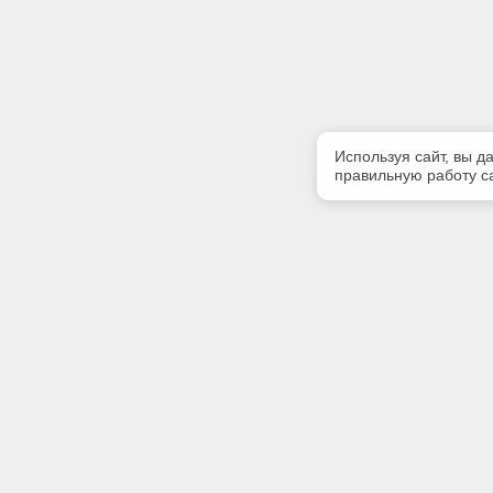
Используя сайт, вы д
правильную работу са
Полезная информация
Контакт
Контакты
Телефон
39122222
Наши партнеры
E-mail:
bsofter@m
Адрес: