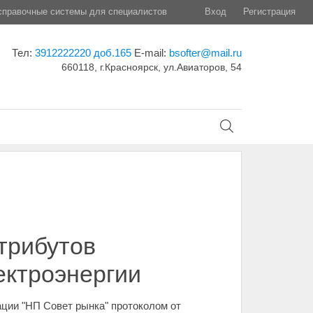
правочные системы для специалистов
Вход
Регистрация
Тел:
3912222220 доб.165
E-mail:
bsofter@mail.ru
660118, г.Красноярск, ул.Авиаторов, 54
трибутов
ектроэнергии
ции "НП Совет рынка" протоколом от