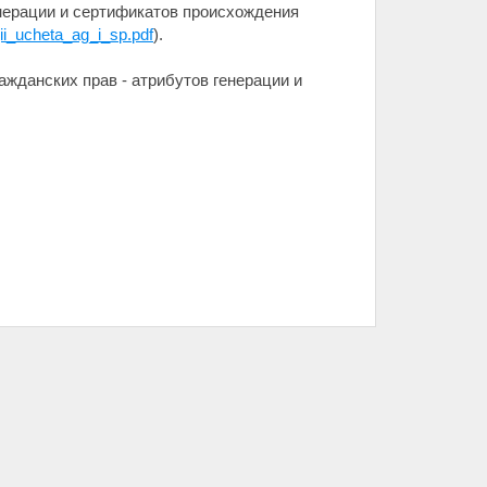
енерации и сертификатов происхождения
gii_ucheta_ag_i_sp.pdf
).
жданских прав - атрибутов генерации и