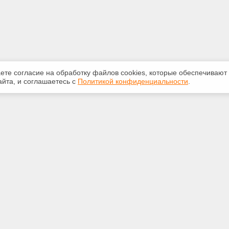
аете согласие на обработку файлов сооkiеs, которые обеспечивают
йта, и соглашаетесь с
Политикой конфиденциальности
.
ная информация
Сервисы
:
Специализированные онлайн-
издания
20 доб.165
Регулярная новостная рассылка
ail.ru
Служба поддержки пользователей
«Кодекс» и «Техэксперт»