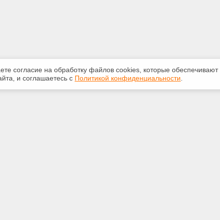
аете согласие на обработку файлов сооkiеs, которые обеспечивают
йта, и соглашаетесь с
Политикой конфиденциальности
.
ная информация
Сервисы
:
Специализированные онлайн-
издания
20 доб.165
Регулярная новостная рассылка
ail.ru
Служба поддержки пользователей
«Кодекс» и «Техэксперт»