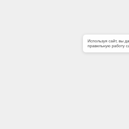
Используя сайт, вы д
правильную работу са
Полезная информация
Контакт
Контакты
Телефон
39122222
Наши партнеры
E-mail:
bsofter@m
Адрес: