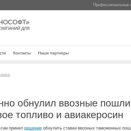
Профессиональные с
НОСОФТ»
ОМПАНИЙ ДЛЯ
сти
Контакты
Наши партнеры
плекса
нно обнулил ввозные пошли
вое топливо и авиакеросин
ссии принял
решение
обнулить ставки ввозных таможенных пошл