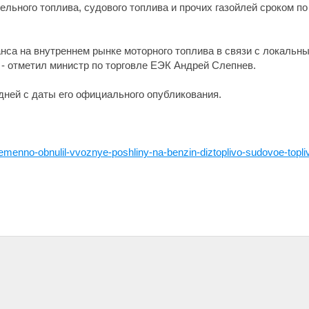
ельного топлива, судового топлива и прочих газойлей сроком по
нса на внутреннем рынке моторного топлива в связи с локальн
 - отметил министр по торговле ЕЭК Андрей Слепнев.
дней с даты его официального опубликования.
emenno-obnulil-vvoznye-poshliny-na-benzin-diztoplivo-sudovoe-topliv