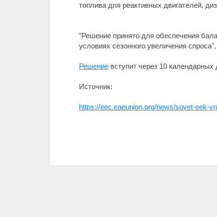
топлива для реактивных двигателей, диз
"Решение принято для обеспечения бала
условиях сезонного увеличения спроса",
Решение
вступит через 10 календарных 
Источник:
https://eec.eaeunion.org/news/sovet-eek-vr