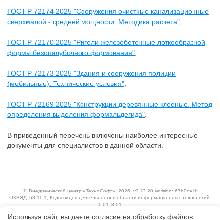
ГОСТ Р 72174-2025 "Сооружения очистные канализационные
сверхмалой - средней мощности. Методика расчета"
;
ГОСТ Р 72170-2025 "Ригели железобетонные лоткообразной
формы безопалубочного формования"
;
ГОСТ Р 72173-2025 "Здания и сооружения полиции
(мобильные). Технические условия"
;
ГОСТ Р 72169-2025 "Конструкции деревянные клееные. Метод
определения выделения формальдегида"
.
В приведенный перечень включены наиболее интересные
документы для специалистов в данной области.
©
Внедренческий центр «ТехноСофт»
, 2026, v2.12.20 revision: 67b0ca1b
ОКВЭД: 63.11.1, Коды видов деятельности в области информационных технологий:
1.01, 3.01
Ценовая политика
Используя сайт, вы даете согласие на обработку файлов
Технологии