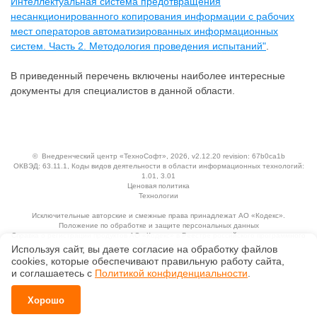
Интеллектуальная система предотвращения
несанкционированного копирования информации с рабочих
мест операторов автоматизированных информационных
систем. Часть 2. Методология проведения испытаний"
.
В приведенный перечень включены наиболее интересные
документы для специалистов в данной области.
©
Внедренческий центр «ТехноСофт»
, 2026, v2.12.20 revision: 67b0ca1b
ОКВЭД: 63.11.1, Коды видов деятельности в области информационных технологий:
1.01, 3.01
Ценовая политика
Технологии
Исключительные авторские и смежные права принадлежат АО «Кодекс».
Положение по обработке и защите персональных данных
Справка о регистрации продуктов АО «Кодекс» в Реестре российского программного
обеспечения
Используя сайт, вы даете согласие на обработку файлов
сооkiеs, которые обеспечивают правильную работу сайта,
и соглашаетесь с
Политикой конфиденциальности
.
Хорошо