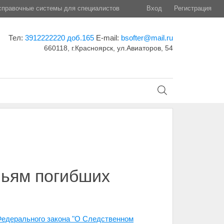
правочные системы для специалистов
Вход
Регистрация
Тел:
3912222220 доб.165
E-mail:
bsofter@mail.ru
660118, г.Красноярск, ул.Авиаторов, 54
мьям погибших
 Федерального закона "О Следственном