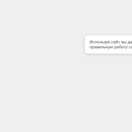
Используя сайт, вы д
правильную работу са
Полезная информация
Контакт
Контакты
Телефон
39122222
Наши партнеры
E-mail:
bsofter@m
Адрес: