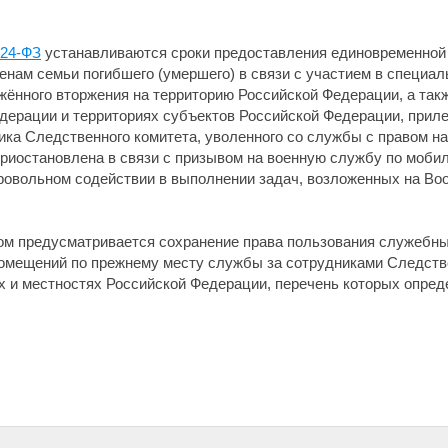
224-ФЗ
устанавливаются сроки предоставления единовременной
нам семьи погибшего (умершего) в связи с участием в специал
ённого вторжения на территорию Российской Федерации, а такж
дерации и территориях субъектов Российской Федерации, прил
ика Следственного комитета, уволенного со службы с правом н
риостановлена в связи с призывом на военную службу по мобил
ровольном содействии в выполнении задач, возложенных на В
ом предусматривается сохранение права пользования служеб
помещений по прежнему месту службы за сотрудниками Следств
х и местностях Российской Федерации, перечень которых опре