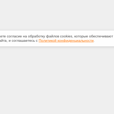
аете согласие на обработку файлов сооkiеs, которые обеспечивают
йта, и соглашаетесь с
Политикой конфиденциальности
.
ная информация
Сервисы
:
Специализированные онлайн-
издания
20 доб.165
Регулярная новостная рассылка
ail.ru
Служба поддержки пользователей
«Кодекс» и «Техэксперт»