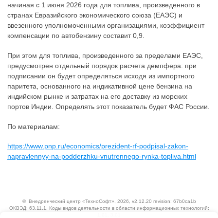
начиная с 1 июня 2026 года для топлива, произведенного в
странах Евразийского экономического союза (ЕАЭС) и
ввезенного уполномоченными организациями, коэффициент
компенсации по автобензину составит 0,9.
При этом для топлива, произведенного за пределами ЕАЭС,
предусмотрен отдельный порядок расчета демпфера: при
подписании он будет определяться исходя из импортного
паритета, основанного на индикативной цене бензина на
индийском рынке и затратах на его доставку из морских
портов Индии. Определять этот показатель будет ФАС России.
По материалам:
https://www.pnp.ru/economics/prezident-rf-podpisal-zakon-
napravlennyy-na-podderzhku-vnutrennego-rynka-topliva.html
©
Внедренческий центр «ТехноСофт»
, 2026, v2.12.20 revision: 67b0ca1b
ОКВЭД: 63.11.1, Коды видов деятельности в области информационных технологий:
1.01, 3.01