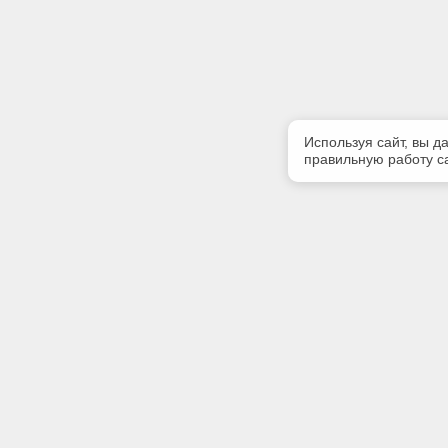
Используя сайт, вы д
правильную работу са
Полезная информация
Контакт
Контакты
Телефон
39122222
Наши партнеры
E-mail:
bsofter@m
Адрес: