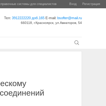
правочные системы для специалистов
Вход
Регистрация
Тел:
3912222220 доб.165
E-mail:
bsofter@mail.ru
660118, г.Красноярск, ул.Авиаторов, 54
ческому
 соединений