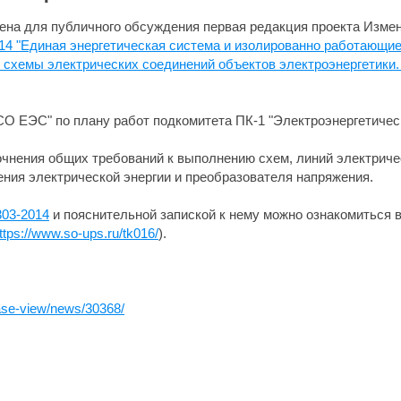
лена для публичного обсуждения первая редакция проекта Изме
14 "Единая энергетическая система и изолированно работающие
 схемы электрических соединений объектов электроэнергетики
О ЕЭС" по плану работ подкомитета ПК-1 "Электроэнергетичес
чнения общих требований к выполнению схем, линий электриче
ния электрической энергии и преобразователя напряжения.
03-2014
и пояснительной запиской к нему можно ознакомиться в
ttps://www.so-ups.ru/tk016/
).
ease-view/news/30368/