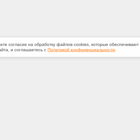
аете согласие на обработку файлов сооkiеs, которые обеспечивают
йта, и соглашаетесь с
Политикой конфиденциальности
.
ная информация
Сервисы
:
Специализированные онлайн-
издания
20 доб.165
Регулярная новостная рассылка
ail.ru
Служба поддержки пользователей
«Кодекс» и «Техэксперт»