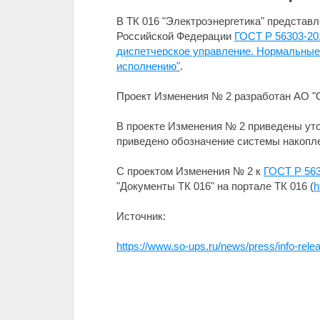
В ТК 016 "Электроэнергетика" представ
Российской Федерации
ГОСТ Р 56303-20
диспетчерское управление. Нормальные
исполнению"
.
Проект Изменения № 2 разработан АО "С
В проекте Изменения № 2 приведены уто
приведено обозначение системы накопле
С проектом Изменения № 2 к
ГОСТ Р 563
"Документы ТК 016" на портале ТК 016 (
h
Источник:
https://www.so-ups.ru/news/press/info-rel