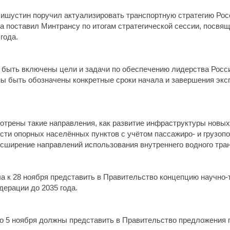
устин поручил актуализировать транспортную стратегию Росси
на поставил Минтрансу по итогам стратегической сессии, посвя
года.
 быть включены цели и задачи по обеспечению лидерства Росси
ны быть обозначены конкретные сроки начала и завершения экс
отрены такие направления, как развитие инфраструктуры новых 
сти опорных населённых пунктов с учётом пассажиро- и грузопо
асширение направлений использования внутреннего водного тра
ча к 28 ноября представить в Правительство концепцию научно-
дерации до 2035 года.
о 5 ноября должны представить в Правительство предложения 