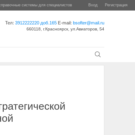
правочные системы для специалистов
Вход
Регистрация
Тел:
3912222220 доб.165
E-mail:
bsofter@mail.ru
660118, г.Красноярск, ул.Авиаторов, 54
тратегической
ной