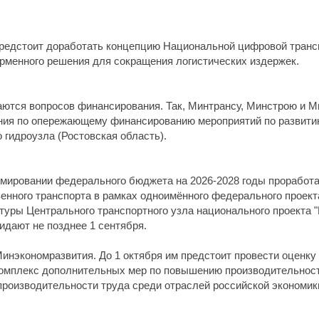
редстоит доработать концепцию Национальной цифровой транс
рменного решения для сокращения логистических издержек.
ются вопросов финансирования. Так, Минтрансу, Минстрою и М
ния по опережающему финансированию мероприятий по развити
о гидроузла (Ростовская область).
мировании федерального бюджета на 2026-2028 годы проработа
нного транспорта в рамках одноимённого федерального проект
уры Центрального транспортного узла национального проекта "
идают не позднее 1 сентября.
инэкономразвития. До 1 октября им предстоит провести оценку 
комплекс дополнительных мер по повышению производительнос
производительности труда среди отраслей российской экономики