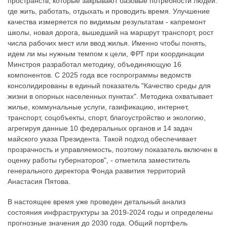
пространств, которые закрывают базовые потребности людей:
где жить, работать, отдыхать и проводить время. Улучшение
качества измеряется по видимым результатам - капремонт
школы, новая дорога, вышедший на маршрут транспорт, рост
числа рабочих мест или ввод жилья. Именно чтобы понять,
идем ли мы нужным темпом к цели, ФРТ при координации
Минстроя разработал методику, объединяющую 16
компонентов. С 2025 года все госпрограммы ведомств
консолидированы в единый показатель "Качество среды для
жизни в опорных населенных пунктах". Методика охватывает
жилье, коммунальные услуги, газификацию, интернет,
транспорт, соцобъекты, спорт, благоустройство и экологию,
агрегируя данные 10 федеральных органов и 14 задач
майского указа Президента. Такой подход обеспечивает
прозрачность и управляемость, поэтому показатель включен в
оценку работы губернаторов", - отметила заместитель
генерального директора Фонда развития территорий
Анастасия Пятова.
В настоящее время уже проведен детальный анализ
состояния инфраструктуры за 2019-2024 годы и определены
прогнозные значения до 2030 года. Общий портфель