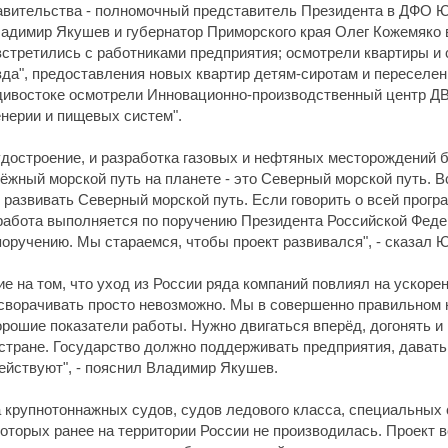
авительства - полномочный представитель Президента в ДФО Юр
адимир Якушев и губернатор Приморского края Олег Кожемяко 
встретились с работниками предприятия; осмотрели квартиры и
а", предоставления новых квартир детям-сиротам и переселенц
адивостоке осмотрели Инновационно-производственный центр 
нерии и пищевых систем".
удостроение, и разработка газовых и нефтяных месторождений б
жный морской путь на планете - это Северный морской путь. В
развивать Северный морской путь. Если говорить о всей прогр
 работа выполняется по поручению Президента Российской Фе
 поручению. Мы стараемся, чтобы проект развивался", - сказал 
 на том, что уход из России ряда компаний повлиял на ускоре
 сворачивать просто невозможно. Мы в совершенно правильном
рошие показатели работы. Нужно двигаться вперёд, догонять и 
й стране. Государство должно поддерживать предприятия, дават
действуют", - пояснил Владимир Якушев.
 крупнотоннажных судов, судов ледового класса, специальных 
которых ранее на территории России не производилась. Проект 