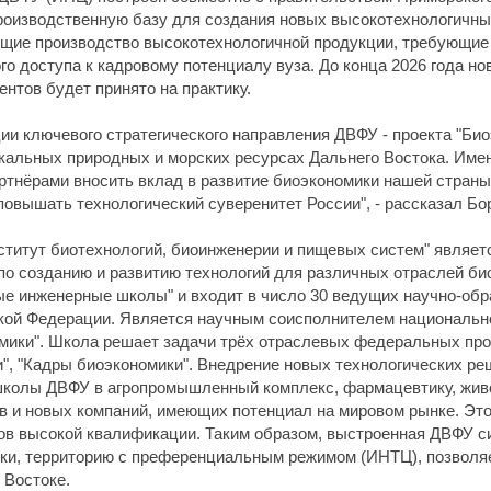
роизводственную базу для создания новых высокотехнологичных
щие производство высокотехнологичной продукции, требующие 
го доступа к кадровому потенциалу вуза. До конца 2026 года 
ентов будет принято на практику.
и ключевого стратегического направления ДВФУ - проекта "Био
альных природных и морских ресурсах Дальнего Востока. Имен
тнёрами вносить вклад в развитие биоэкономики нашей страны
повышать технологический суверенитет России", - рассказал Бо
титут биотехнологий, биоинженерии и пищевых систем" являет
по созданию и развитию технологий для различных отраслей био
е инженерные школы" и входит в число 30 ведущих научно-обр
ой Федерации. Является научным соисполнителем национальног
мики". Школа решает задачи трёх отраслевых федеральных про
и", "Кадры биоэкономики". Внедрение новых технологических р
колы ДВФУ в агропромышленный комплекс, фармацевтику, живо
в и новых компаний, имеющих потенциал на мировом рынке. Эт
тов высокой квалификации. Таким образом, выстроенная ДВФУ 
ки, территорию с преференциальным режимом (ИНТЦ), позволяе
 Востоке.