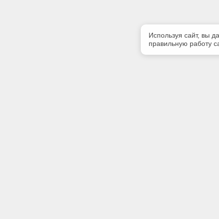
Используя сайт, вы д
правильную работу са
Полезная информация
Контакт
Контакты
Телефон
39122222
Наши партнеры
E-mail:
bsofter@m
Адрес:
660118, г