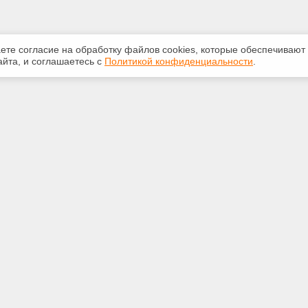
аете согласие на обработку файлов сооkiеs, которые обеспечивают
йта, и соглашаетесь с
Политикой конфиденциальности
.
ная информация
Сервисы
:
Специализированные онлайн-
издания
20 доб.165
Регулярная новостная рассылка
ail.ru
Служба поддержки пользователей
«Кодекс» и «Техэксперт»
Международные и зарубежные
.Красноярск, ул.Авиаторов, 54
стандарты