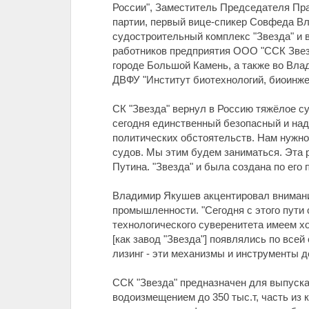
России", Заместитель Председателя Пр
партии, первый вице-спикер Совфеда Вл
судостроительный комплекс "Звезда" и 
работников предприятия ООО "ССК Звезд
городе Большой Камень, а также во Вл
ДВФУ "Институт биотехнологий, биоинже
СК "Звезда" вернул в Россию тяжёлое с
сегодня единственный безопасный и надё
политических обстоятельств. Нам нужно 
судов. Мы этим будем заниматься. Эта
Путина. "Звезда" и была создана по его
Владимир Якушев акцентировал внимание
промышленности. "Сегодня с этого пути
технологического суверенитета имеем хо
[как завод "Звезда"] появлялись по все
лизинг - эти механизмы и инструменты 
ССК "Звезда" предназначен для выпуска
водоизмещением до 350 тыс.т, часть из 