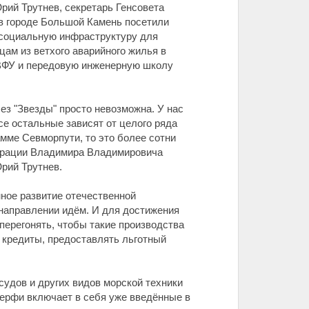
ий Трутнев, секретарь Генсовета
в городе Большой Камень посетили
 социальную инфраструктуру для
ам из ветхого аварийного жилья в
ДВФУ и передовую инженерную школу
ез "Звезды" просто невозможна. У нас
се остальные зависят от целого ряда
амме Севморпути, то это более сотни
дерации Владимира Владимировича
Юрий Трутнев.
нное развитие отечественной
 направлении идём. И для достижения
перегонять, чтобы такие производства
ь кредиты, предоставлять льготный
судов и других видов морской техники
верфи включает в себя уже введённые в