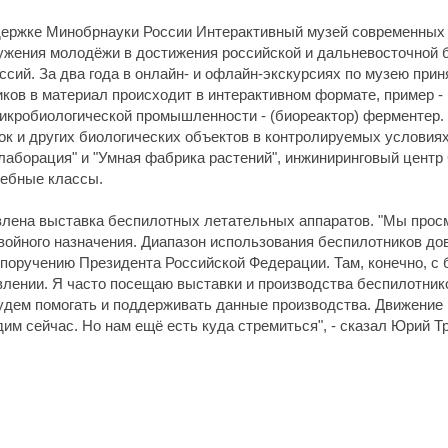
держке Минобрнауки России Интерактивный музей современных
жения молодёжи в достижения российской и дальневосточной б
ий. За два года в онлайн- и офлайн-экскурсиях по музею приня
иков в материал происходит в интерактивном формате, пример -
микробиологической промышленности - (биореактор) ферментер.
ок и других биологических объектов в контролируемых услови
лаборация" и "Умная фабрика растений", инжиниринговый центр
чебные классы.
лена выставка беспилотных летательных аппаратов. "Мы про
войного назначения. Диапазон использования беспилотников дов
о поручению Президента Российской Федерации. Там, конечно, с
лении. Я часто посещаю выставки и производства беспилотнико
удем помогать и поддерживать данные производства. Движение 
дим сейчас. Но нам ещё есть куда стремиться", - сказал Юрий Т