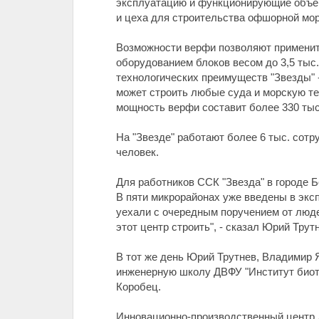
эксплуатацию и функционирующие объект
и цеха для строительства офшорной мор
Возможности верфи позволяют применит
оборудованием блоков весом до 3,5 тыс
технологических преимуществ "Звезды" 
может строить любые суда и морскую те
мощность верфи составит более 330 тыс.
На "Звезде" работают более 6 тыс. сотр
человек.
Для работников ССК "Звезда" в городе 
В пяти микрорайонах уже введены в эксп
уехали с очередным поручением от людей
этот центр строить", - сказал Юрий Трут
В тот же день Юрий Трутнев, Владимир
инженерную школу ДВФУ "Институт биоте
Коробец.
Инновационно-производственный центр Д