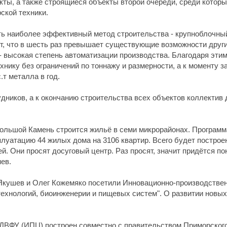
ы, а также строящиеся объекты второй очереди, среди которы
ской техники.
ь наиболее эффективный метод строительства - крупноблочны
.т, что в шесть раз превышает существующие возможности други
- высокая степень автоматизации производства. Благодаря этим
хнику без ограничений по тоннажу и размерности, а к моменту 
т металла в год.
удников, а к окончанию строительства всех объектов коллектив 
Большой Камень строится жильё в семи микрорайонах. Программа
луатацию 44 жилых дома на 3106 квартир. Всего будет построе
. Они просят досуговый центр. Раз просят, значит придётся по
нев.
 Якушев и Олег Кожемяко посетили Инновационно-производстве
хнологий, биоинженерии и пищевых систем". О развитии новых
ВФУ (ИПЦ) построен совместно с правительством Приморского 