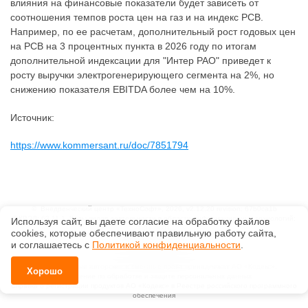
влияния на финансовые показатели будет зависеть от
соотношения темпов роста цен на газ и на индекс РСВ.
Например, по ее расчетам, дополнительный рост годовых цен
на РСВ на 3 процентных пункта в 2026 году по итогам
дополнительной индексации для "Интер РАО" приведет к
росту выручки электрогенерирующего сегмента на 2%, но
снижению показателя EBITDA более чем на 10%.
Источник:
https://www.kommersant.ru/doc/7851794
©
Внедренческий центр «ТехноСофт»
, 2026, v2.12.20 revision: 67b0ca1b
ОКВЭД: 63.11.1, Коды видов деятельности в области информационных технологий:
Используя сайт, вы даете согласие на обработку файлов
1.01, 3.01
сооkiеs, которые обеспечивают правильную работу сайта,
Ценовая политика
и соглашаетесь с
Политикой конфиденциальности
.
Технологии
Исключительные авторские и смежные права принадлежат АО «Кодекс».
Хорошо
Положение по обработке и защите персональных данных
Справка о регистрации продуктов АО «Кодекс» в Реестре российского программного
обеспечения