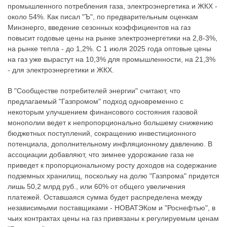
промышленного потребления газа, электроэнергетика и ЖКХ -
около 54%. Как писал "Ъ", по предварительным оценкам
Минэнерго, введение сезонных коэффициентов на газ
повысит годовые цены на рынке электроэнергетики на 2,8-3%,
на рынке тепла - до 1,2%. С 1 июля 2025 года оптовые цены
на газ уже вырастут на 10,3% для промышленности, на 21,3%
- для электроэнергетики и ЖКХ.
В "Сообществе потребителей энергии" считают, что
предлагаемый "Газпромом" подход одновременно с
некоторым улучшением финансового состояния газовой
монополии ведет к непропорционально большему снижению
бюджетных поступлений, сокращению инвестиционного
потенциала, дополнительному инфляционному давлению. В
ассоциации добавляют, что зимнее удорожание газа не
приведет к пропорциональному росту доходов на содержание
подземных хранилищ, поскольку на долю "Газпрома" придется
лишь 50,2 млрд руб., или 60% от общего увеличения
платежей. Оставшаяся сумма будет распределена между
независимыми поставщиками - НОВАТЭКом и "Роснефтью", в
чьих контрактах цены на газ привязаны к регулируемым ценам