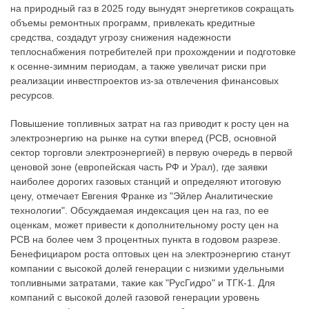
на природный газ в 2025 году вынудят энергетиков сокращать
объемы ремонтных программ, привлекать кредитные
средства, создадут угрозу снижения надежности
теплоснабжения потребителей при прохождении и подготовке
к осенне-зимним периодам, а также увеличат риски при
реализации инвестпроектов из-за отвлечения финансовых
ресурсов.
Повышение топливных затрат на газ приводит к росту цен на
электроэнергию на рынке на сутки вперед (РСВ, основной
сектор торговли электроэнергией) в первую очередь в первой
ценовой зоне (европейская часть РФ и Урал), где заявки
наиболее дорогих газовых станций и определяют итоговую
цену, отмечает Евгения Франке из "Эйлер Аналитические
технологии". Обсуждаемая индексация цен на газ, по ее
оценкам, может привести к дополнительному росту цен на
РСВ на более чем 3 процентных пункта в годовом разрезе.
Бенефициаром роста оптовых цен на электроэнергию станут
компании с высокой долей генерации с низкими удельными
топливными затратами, такие как "РусГидро" и ТГК-1. Для
компаний с высокой долей газовой генерации уровень