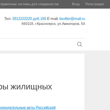
правочные системы для специалистов
Вход
Регистрация
Тел:
3912222220 доб.165
E-mail:
bsofter@mail.ru
660118, г.Красноярск, ул.Авиаторов, 54
оры жилищных
аконодательные акты Российской