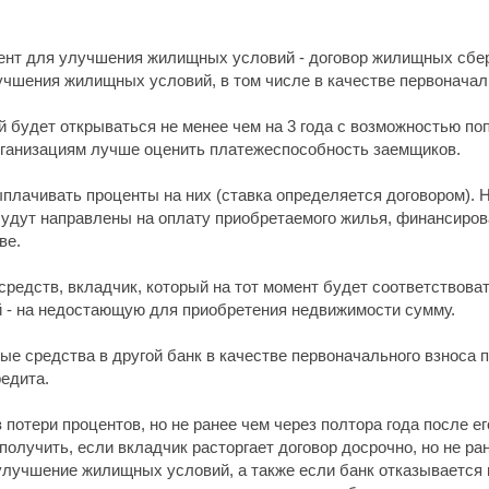
нт для улучшения жилищных условий - договор жилищных сбере
учшения жилищных условий, в том числе в качестве первоначаль
 будет открываться не менее чем на 3 года с возможностью п
рганизациям лучше оценить платежеспособность заемщиков.
ыплачивать проценты на них (ставка определяется договором). 
удут направлены на оплату приобретаемого жилья, финансиров
ве.
 средств, вкладчик, который на тот момент будет соответствова
 - на недостающую для приобретения недвижимости сумму.
е средства в другой банк в качестве первоначального взноса 
едита.
 потери процентов, но не ранее чем через полтора года после е
лучить, если вкладчик расторгает договор досрочно, но не ран
улучшение жилищных условий, а также если банк отказывается 