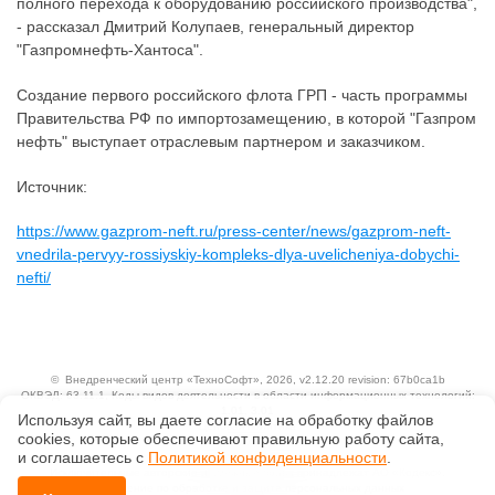
полного перехода к оборудованию российского производства",
- рассказал Дмитрий Колупаев, генеральный директор
"Газпромнефть-Хантоса".
Создание первого российского флота ГРП - часть программы
Правительства РФ по импортозамещению, в которой "Газпром
нефть" выступает отраслевым партнером и заказчиком.
Источник:
https://www.gazprom-neft.ru/press-center/news/gazprom-neft-
vnedrila-pervyy-rossiyskiy-kompleks-dlya-uvelicheniya-dobychi-
nefti/
©
Внедренческий центр «ТехноСофт»
, 2026, v2.12.20 revision: 67b0ca1b
ОКВЭД: 63.11.1, Коды видов деятельности в области информационных технологий:
1.01, 3.01
Используя сайт, вы даете согласие на обработку файлов
Ценовая политика
сооkiеs, которые обеспечивают правильную работу сайта,
Технологии
и соглашаетесь с
Политикой конфиденциальности
.
Исключительные авторские и смежные права принадлежат АО «Кодекс».
Положение по обработке и защите персональных данных