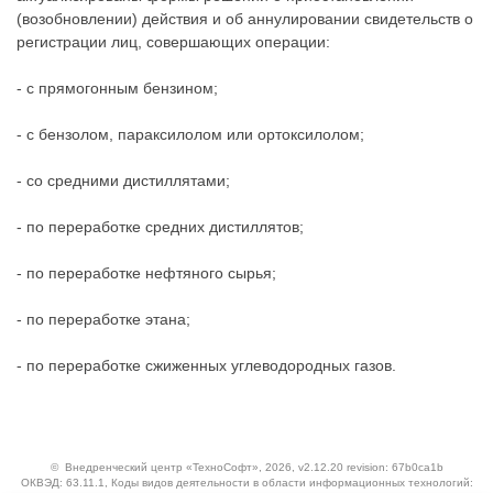
(возобновлении) действия и об аннулировании свидетельств о
регистрации лиц, совершающих операции:
- с прямогонным бензином;
- с бензолом, параксилолом или ортоксилолом;
- со средними дистиллятами;
- по переработке средних дистиллятов;
- по переработке нефтяного сырья;
- по переработке этана;
- по переработке сжиженных углеводородных газов.
©
Внедренческий центр «ТехноСофт»
, 2026, v2.12.20 revision: 67b0ca1b
ОКВЭД: 63.11.1, Коды видов деятельности в области информационных технологий: